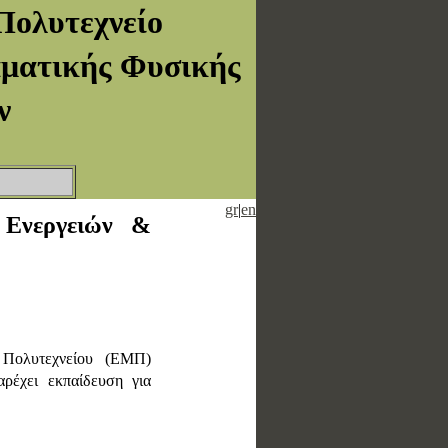
Πολυτεχνείο
αματικής Φυσικής
ν
gr
|
en
 Ενεργειών &
 Πολυτεχνείου (ΕΜΠ)
αρέχει εκπαίδευση για