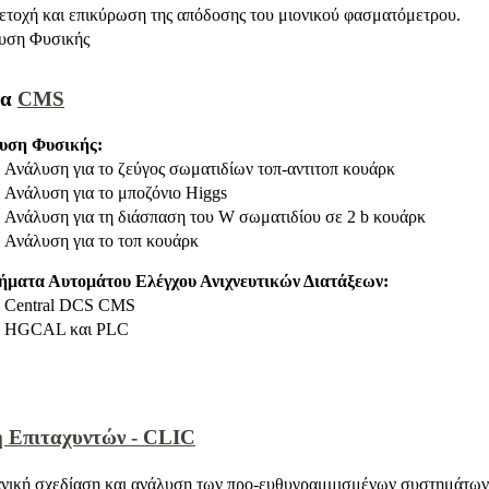
τοχή και επικύρωση της απόδοσης του μιονικού φασματόμετρου.
υση Φυσικής
μα
CMS
υση Φυσικής:
Ανάλυση για το ζεύγος σωματιδίων τοπ-αντιτοπ κουάρκ
Ανάλυση για το μποζόνιο Higgs
Ανάλυση για τη διάσπαση του W σωματιδίου σε 2 b κουάρκ
Ανάλυση για το τοπ κουάρκ
ήματα Αυτομάτου Ελέγχου Ανιχνευτικών Διατάξεων:
Central DCS CMS
HGCAL και PLC
 Επιταχυντών -
CLIC
νική σχεδίαση και ανάλυση των προ-ευθυγραμμισμένων συστημάτων 