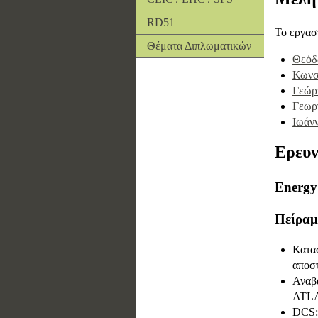
RD51
Το εργασ
Θέματα Διπλωματικών
Θεόδ
Κωνσ
Γεώρ
Γεωρ
Ιωάν
Ερευν
Energy
Πείρα
Κατα
αποσ
Αναβά
ATLAS
DCS: