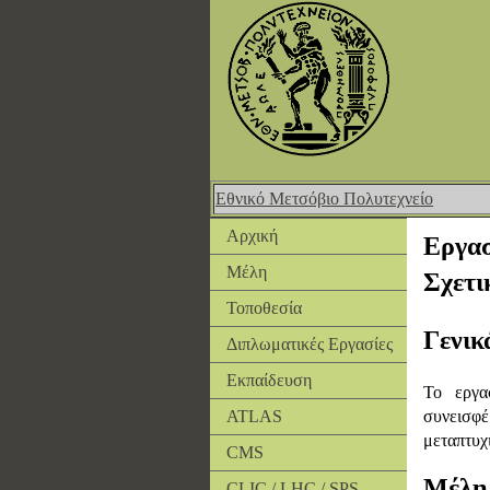
Εθνικό Μετσόβιο Πολυτεχνείο
Αρχική
Εργα
Μέλη
Σχετι
Τοποθεσία
Γενικ
Διπλωματικές Εργασίες
Εκπαίδευση
Το εργα
συνεισφέ
ATLAS
μεταπτυχ
CMS
Μέλη
CLIC / LHC / SPS