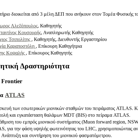
τήριο διοικείται από 3 μέλη ΔΕΠ που ανήκουν στον Τομέα Φυσικής 
ωρος Αλεξόπουλος
, Καθηγητής
ταντίνος Κουσουρής
, Αναπληρωτής Καθηγητής
γιος Τσιπολίτης
, Καθηγητής, Διευθυντής Εργαστηρίου
γία Καραποστόλη
, Επίκουρη Καθηγήτρια
νης Κοψαλής
, Επίκουρος Καθηγητής
ητική Δραστηριότητα
 Frontier
μα
ATLAS
σκευή των εσωτερικών μιονικών σταθμών του πειράματος ATLAS. Κ
τολή και εγκατάσταση θαλάμων MDT (BIS) στο πείραμα ATLAS.
θμιση του εμπρός μιονικού συστήματος (Muon forward region, NSW
, για την φάση υψηλής φωτεινότητας του LHC, χρησιμοποιώντας αν
 Ανάπτυξη και συντήρηση του μιονικού φασματόμετρου.