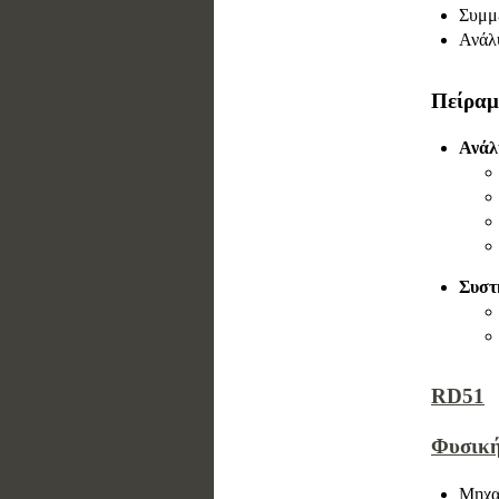
Συμμε
Ανάλ
Πείρα
Ανάλ
Συστ
RD51
Φυσική
Μηχα